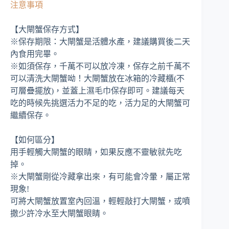
注意事項
【大閘蟹保存方式】
※保存期限：大閘蟹是活體水產，建議購買後二天
內食用完畢。
※如須保存，千萬不可以放冷凍，保存之前千萬不
可以清洗大閘蟹呦！大閘蟹放在冰箱的冷藏櫃(不
可層疊擺放)，並蓋上濕毛巾保存即可。建議每天
吃的時候先挑選活力不足的吃，活力足的大閘蟹可
繼續保存。
【如何區分】
用手輕觸大閘蟹的眼睛，如果反應不靈敏就先吃
掉。
※大閘蟹剛從冷藏拿出來，有可能會冷暈，屬正常
現象!
可將大閘蟹放置室內回溫，輕輕敲打大閘蟹，或噴
撒少許冷水至大閘蟹眼睛。