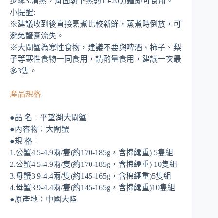
步驟3.清蒸，背面朝下蒸約15-20分鐘即可食用。
小提醒:
※建議收到後直接烹煮比較新鮮，蒸煮時倒放，可
避免蟹膏流失。
※大閘蟹為寒性食物，建議不要與啤酒、柿子、梨
子等寒性食物一同食用，請酌量食用，建議一次最
多3隻。
產品規格
●品 名：平望湖大閘蟹
●內容物：大閘蟹
●規 格：
1.公蟹4.5-4.9兩/隻(約170-185g，含棉繩重) 5隻組
2.公蟹4.5-4.9兩/隻(約170-185g，含棉繩重) 10隻組
3.母蟹3.9-4.4兩/隻(約145-165g，含棉繩重)5隻組
4.母蟹3.9-4.4兩/隻(約145-165g，含棉繩重)10隻組
●原產地：中國大陸