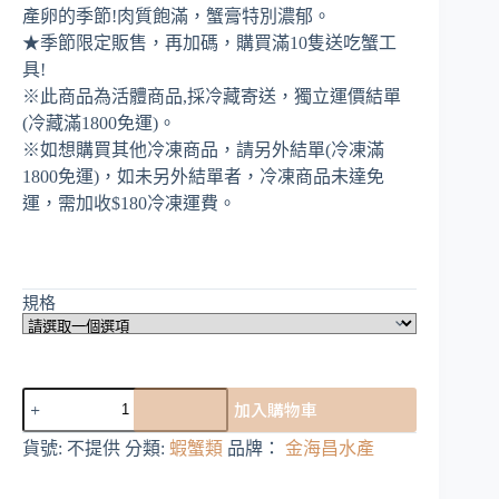
產卵的季節!肉質飽滿，蟹膏特別濃郁。
★季節限定販售，再加碼，購買滿10隻送吃蟹工
具!
※此商品為活體商品,採冷藏寄送，獨立運價結單
(冷藏滿1800免運)。
※如想購買其他冷凍商品，請另外結單(冷凍滿
1800免運)，如未另外結單者，冷凍商品未達免
運，需加收$180冷凍運費。
規格
平
加入購物車
望
湖
貨號:
不提供
分類:
蝦蟹類
品牌：
金海昌水產
大
閘