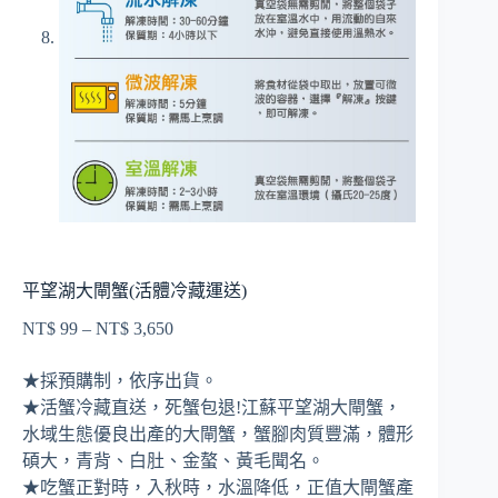
平望湖大閘蟹(活體冷藏運送)
NT$
99
–
NT$
3,650
價
格
★採預購制，依序出貨。
範
★活蟹冷藏直送，死蟹包退!江蘇平望湖大閘蟹，
圍：
水域生態優良出產的大閘蟹，蟹腳肉質豐滿，體形
NT$ 99
到
碩大，青背、白肚、金螯、黃毛聞名。
NT$ 3,650
★吃蟹正對時，入秋時，水溫降低，正值大閘蟹產