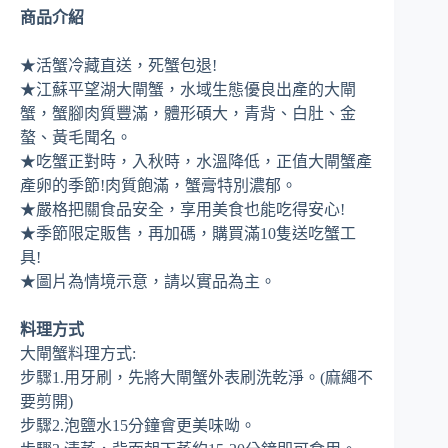
商品介紹
★活蟹冷藏直送，死蟹包退!
★江蘇平望湖大閘蟹，水域生態優良出產的大閘
蟹，蟹腳肉質豐滿，體形碩大，青背、白肚、金
螯、黃毛聞名。
★吃蟹正對時，入秋時，水溫降低，正值大閘蟹產
產卵的季節!肉質飽滿，蟹膏特別濃郁。
★嚴格把關食品安全，享用美食也能吃得安心!
★季節限定販售，再加碼，購買滿10隻送吃蟹工
具!
★圖片為情境示意，請以實品為主。
料理方式
大閘蟹料理方式:
步驟1.用牙刷，先將大閘蟹外表刷洗乾淨。(麻繩不
要剪開)
步驟2.泡鹽水15分鐘會更美味呦。