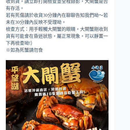
收到貨，請立即打開檢查並全程錄影，大閘蟹是否
有存活。
若有死傷請於收貨30分鐘內在聊聊告知我們呦～若
未在30分鐘內反映不受理呦。
檢查方式：用手輕觸大閘蟹的眼睛，大閘蟹剛收到
貨有可能會在昏迷狀態，屬正常現象，可以靜置一
下再檢查呦!）
※如為死蟹請勿食