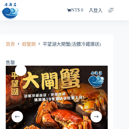
跳
NT$
0
至
登入
購
主
物
要
車
內
容
首頁
蝦蟹類
平望湖大閘蟹(活體冷藏運送)
售罄