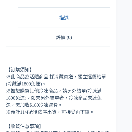
蟹
(活
體
描述
冷
藏
運
評價 (0)
送)
數
量
【訂購須知】
※此商品為活體商品,採冷藏寄送，獨立運價結單
(冷藏滿1800免運)。
※如想購買其他冷凍商品，請另外結單(冷凍滿
1800免運)。如未另外結單者，冷凍商品未達免
運，需加收$180冷凍運費。
※預計11/4號後依序出貨，可接受再下單。
【收貨注意事項】