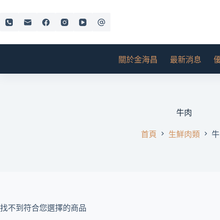
跳
至
主
要
內
關於金海昌
最新消息
容
牛肉
首頁
生鮮肉類
牛
找不到符合您選擇的商品