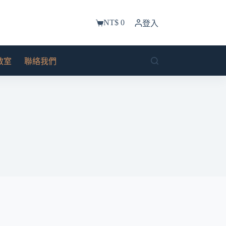
NT$
0
登入
購
物
車
教室
聯絡我們