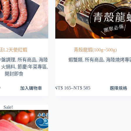
廷L2天使紅蝦
青殼龍蝦(100g~500g)
冷盤調理
,
所有商品
,
海陸
蝦蟹類
,
所有商品
,
海陸燒烤專
,
火鍋料
,
節慶/年菜專區
,
開封即食
此
加入購物車
選擇規格
NT$
165
–
NT$
585
9
價
產
格
品
範
有
Sale!
圍：
多
NT$ 165
79。
75。
種
到
款
NT$ 585