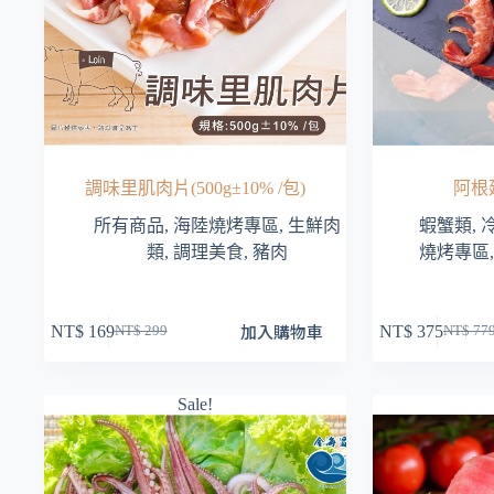
頁
面
選
擇
選
項
調味里肌肉片(500g±10% /包)
阿根
所有商品
,
海陸燒烤專區
,
生鮮肉
蝦蟹類
,
類
,
調理美食
,
豬肉
燒烤專區
加入購物車
NT$
169
NT$
375
NT$
299
NT$
77
原
目
原
目
始
前
始
前
價
價
價
價
Sale!
格：
格：
格：
格：
NT$ 299。
NT$ 169。
NT$ 7
NT$ 3