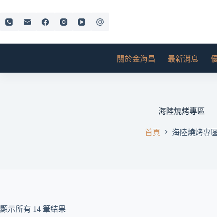
跳
至
主
要
內
關於金海昌
最新消息
容
海陸燒烤專區
首頁
海陸燒烤專
顯示所有 14 筆結果