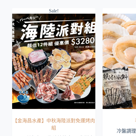
Sale!
【金海昌水產】中秋海陸派對免運烤肉
組
冷盤調理