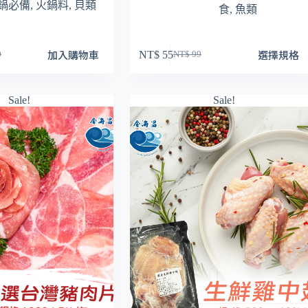
鍋必備
,
火鍋料
,
貝類
食
,
魚類
此
加入購物車
選擇規格
NT$
55
0
NT$
99
原
目
產
始
前
品
價
價
有
Sale!
Sale!
格：
格：
多
50。
95。
NT$ 99。
NT$ 55。
種
款
式。
可
在
產
品
頁
面
選
擇