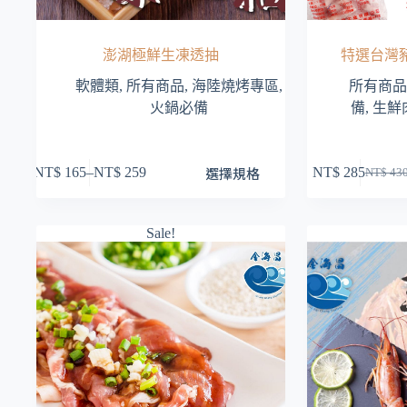
澎湖極鮮生凍透抽
特選台灣豬肉
軟體類
,
所有商品
,
海陸燒烤專區
,
所有商品
火鍋必備
備
,
生鮮
此
選擇規格
NT$
165
–
NT$
259
NT$
285
NT$
43
價
原
目
產
格
始
前
品
範
價
價
有
Sale!
圍：
格：
格：
多
NT$ 165
NT$ 4
NT$ 2
種
到
款
NT$ 259
式。
可
在
產
品