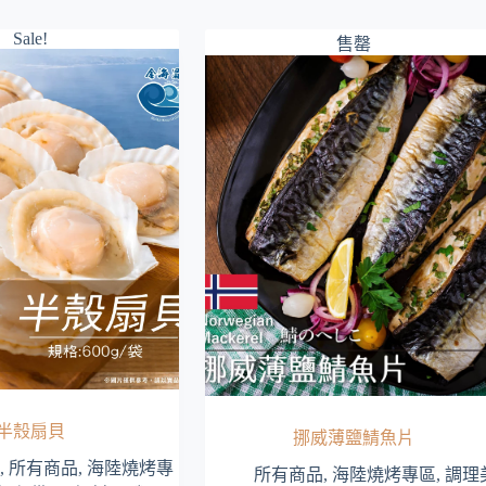
Sale!
售罄
半殼扇貝
挪威薄鹽鯖魚片
,
所有商品
,
海陸燒烤專
所有商品
,
海陸燒烤專區
,
調理