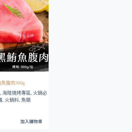
式。
可
在
產
品
頁
面
選
擇
選
項
魚腹肉300g
,
海陸燒烤專區
,
火鍋必
備
,
火鍋料
,
魚類
加入購物車