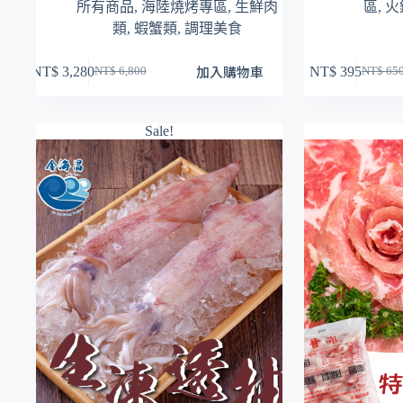
所有商品
,
海陸燒烤專區
,
生鮮肉
區
,
火
類
,
蝦蟹類
,
調理美食
加入購物車
NT$
3,280
NT$
395
NT$
6,800
NT$
65
原
目
原
目
始
前
始
前
價
價
價
價
Sale!
格：
格：
格：
格：
NT$ 6,800。
NT$ 3,280。
NT$ 6
NT$ 3