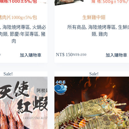
選
項
片1000g±5%/包
生鮮雞中翅
,
海陸燒烤專區
,
火鍋必
所有商品
,
海陸燒烤專區
,
生鮮
肉類
,
節慶/年菜專區
,
豬
類
,
雞肉
肉
加入購物車
加入購物車
NT$
150
0
NT$
250
原
目
始
前
價
價
Sale!
Sale!
格：
格：
30。
85。
NT$ 250。
NT$ 150。