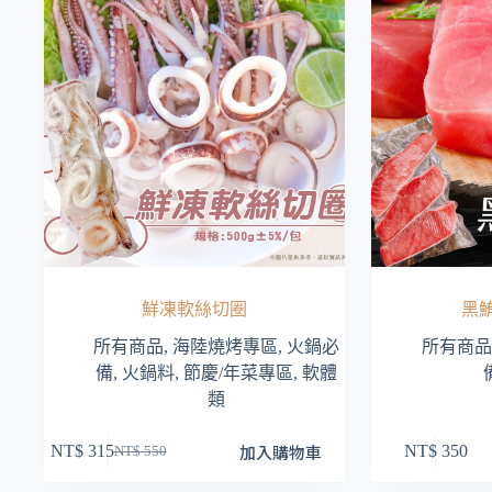
鮮凍軟絲切圈
黑鮪
所有商品
,
海陸燒烤專區
,
火鍋必
所有商品
備
,
火鍋料
,
節慶/年菜專區
,
軟體
類
加入購物車
NT$
315
NT$
350
NT$
550
原
目
始
前