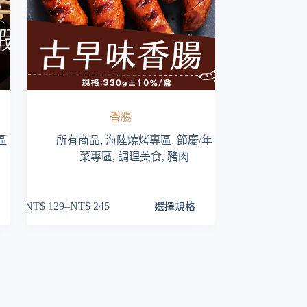
香腸
區
所有商品
,
海陸燒烤專區
,
節慶/年
菜專區
,
調理美食
,
豬肉
此
選擇規格
NT$
129
–
NT$
245
價
產
格
品
範
有
圍：
多
NT$ 129
種
到
款
NT$ 245