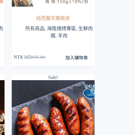
紐西蘭羊嫩肩排
肉
所有商品
,
海陸燒烤專區
,
生鮮肉
類
,
羊肉
加入購物車
NT$
165
NT$
280
原
目
始
前
價
價
Sale!
格：
格：
NT$ 280。
NT$ 165。