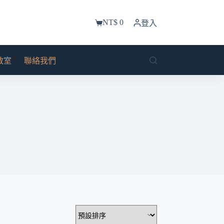
NT$
0
登入
購
物
車
教室
聯絡我們