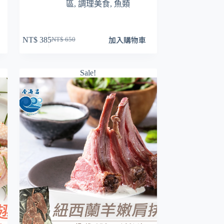
區
,
調理美食
,
魚類
加入購物車
NT$
385
NT$
650
原
目
始
前
價
價
Sale!
格：
格：
NT$ 650。
NT$ 385。