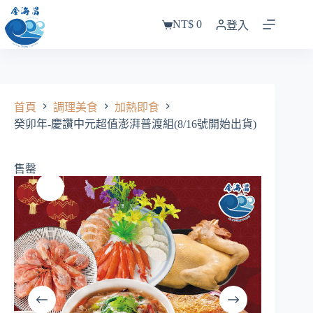
跳
NT$
0
至
登入
購
主
物
要
車
內
容
首頁
調理美食
加熱即食
癸卯年-慶讚中元超值澎湃普渡組(8/16號開始出貨)
售罄