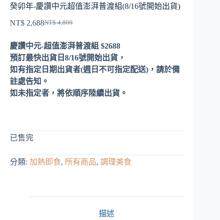
癸卯年-慶讚中元超值澎湃普渡組(8/16號開始出貨)
NT$
2,688
NT$
4,800
原
目
始
前
慶讚中元-超值澎湃普渡組 $2688
價
價
預訂最快出貨日8/16號開始出貨，
格：
格：
如有指定日期出貨者(週日不可指定配送)，請於備
NT$ 4,800。
NT$ 2,688。
註處告知。
如未指定者，將依順序陸續出貨。
已售完
分類:
加熱即食
,
所有商品
,
調理美食
描述