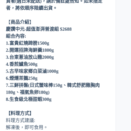
貨者(週日未配送)，請於備註處告知。如未指定
者，將依順序陸續出貨。
【
商品介紹
】
慶讚中元-超值澎湃普渡組 $2688
組合內容:
1.富貴紅燒蹄膀1500g
2.開運招牌海鮮羹1800g
3.台東蔥油放山雞2000g
4.香煎鱸魚500g
5.古早味家鄉白菜滷1000g
6.煙燻茶鵝250g
7.三鮮拼盤(日式蟹味棒150g、韓式舒肥雞胸肉
180g、福氣魚卵180g)
8.生食級北極甜蝦300g
【料理方式】
料理方式建議:
解凍後，即可食用。