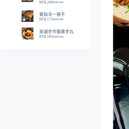
NT$
260
NT$
450
NT$ 250。
NT$ 150。
原
目
始
前
喜知次一夜干
價
價
NT$
175
NT$
299
格：
格：
原
目
NT$ 450。
NT$ 260。
始
前
澎湖手作蛋黃芋丸
價
價
NT$
195
NT$
350
格：
格：
原
目
NT$ 299。
NT$ 175。
始
前
價
價
格：
格：
NT$ 350。
NT$ 195。