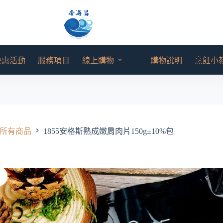
優惠活動
服務項目
線上購物
購物說明
烹飪小
所有商品
1855安格斯熟成嫩肩肉片150g±10%包