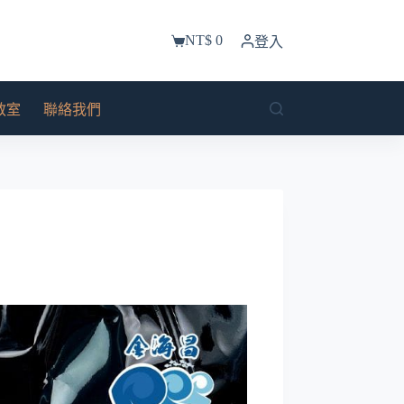
NT$
0
登入
購
物
車
教室
聯絡我們