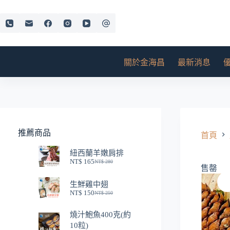
跳
至
主
要
內
關於金海昌
最新消息
容
推薦商品
首頁
紐西蘭羊嫩肩排
NT$
165
NT$
280
原
目
售罄
始
前
生鮮雞中翅
價
價
NT$
150
NT$
250
格：
格：
原
目
NT$ 280。
NT$ 165。
始
前
燒汁鮑魚400克(約
價
價
10粒)
格：
格：