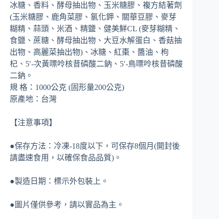
冰糖、香料、酵母抽出物、玉米糖膠、複方結著劑
(玉米糖膠、鹿角菜膠、氯化鉀、關華豆膠、麥芽
糊精、蒜頭、米酒、精鹽、健美鮮CL (麥芽糊精、
食鹽、蔗糖、酵母抽出物、大豆水解蛋白、香菇抽
出物、高麗菜抽出物)、冰糖、紅棗、醬油、枸
杞、5′-次黃嘌呤核昔磷酸二鈉、5′-鳥嘌呤核昔磷酸
二鈉。
規 格：1000公克 (固形量200公克)
原產地：台灣
【注意事項】
●保存方法：冷凍-18度以下，可保存8個月(開封後
請盡速食用，以確保食品品質)。
●製造日期：標示外包裝上。
●圖片僅供參考，請以實品為主。