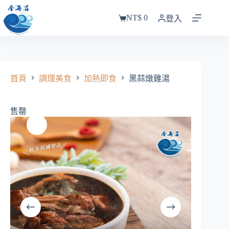
跳
NT$
0
至
登入
購
主
物
要
車
內
容
首頁
調理美食
加熱即食
黑蒜燉雞湯
售罄