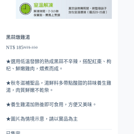
黑蒜燉雞湯
NT$
185
NT$
350
原
目
始
前
★選用低溫發酵的熟成黑蒜不辛辣，搭配紅棗、枸
價
價
杞、鮮嫩雞肉，煨煮而成。
格：
格：
NT$ 350。
NT$ 185。
★秋冬滋補聖品，湯鮮料多帶點酸甜的蒜味養生雞
湯，肉質鮮嫩不乾柴。
★養生雞湯加熱後即可食用，方便又美味。
★圖片為情境示意，請以實品為主
已售完