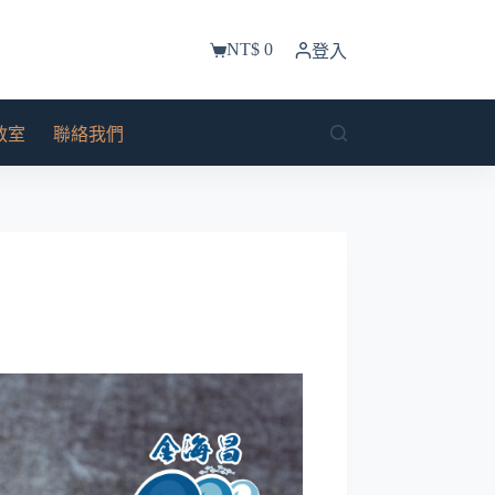
NT$
0
登入
購
物
車
教室
聯絡我們