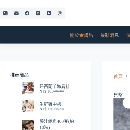
跳
至
主
要
內
關於金海昌
最新消息
容
推薦商品
首頁
紐西蘭羊嫩肩排
NT$
165
NT$
280
原
目
售罄
始
前
生鮮雞中翅
價
價
NT$
150
NT$
250
格：
格：
原
目
NT$ 280。
NT$ 165。
始
前
燒汁鮑魚400克(約
價
價
10粒)
格：
格：