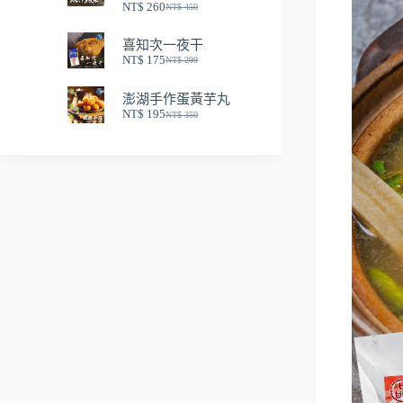
NT$
260
NT$
450
NT$ 250。
NT$ 150。
原
目
始
前
喜知次一夜干
價
價
NT$
175
NT$
299
格：
格：
原
目
NT$ 450。
NT$ 260。
始
前
澎湖手作蛋黃芋丸
價
價
NT$
195
NT$
350
格：
格：
原
目
NT$ 299。
NT$ 175。
始
前
價
價
格：
格：
NT$ 350。
NT$ 195。