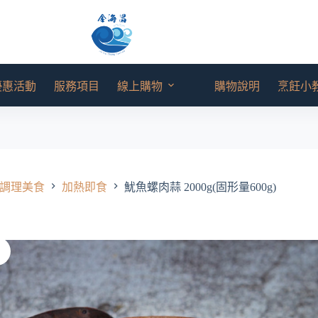
優惠活動
服務項目
線上購物
購物說明
烹飪小
調理美食
加熱即食
魷魚螺肉蒜 2000g(固形量600g)