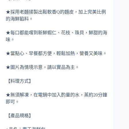
★採用老麵揉製出鬆軟香Q的麵皮，加上完美比例
的海鮮餡料。
★每口都能嚐到新鮮蝦仁、花枝、珠貝，鮮甜的海
味。
★當點心、早餐都方便，輕鬆加熱，營養又美味。
★圖片為情境示意，請以實品為主。
【料理方式】
★無須解凍，在電鍋中加入酌量的水，蒸約20分鐘
即可。
【產品規格】