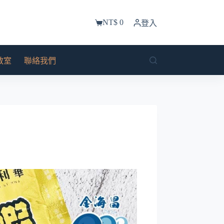
NT$
0
登入
購
物
車
教室
聯絡我們