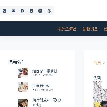
跳
至
主
要
內
關於金海昌
最新消息
容
推薦商品
首頁
紐西蘭羊嫩肩排
NT$
165
NT$
280
原
目
售罄
始
前
生鮮雞中翅
價
價
NT$
150
NT$
250
格：
格：
原
目
NT$ 280。
NT$ 165。
始
前
燒汁鮑魚400克(約
價
價
10粒)
格：
格：