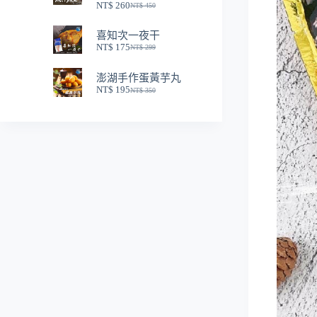
NT$
260
NT$
450
NT$ 250。
NT$ 150。
原
目
始
前
喜知次一夜干
價
價
NT$
175
NT$
299
格：
格：
原
目
NT$ 450。
NT$ 260。
始
前
澎湖手作蛋黃芋丸
價
價
NT$
195
NT$
350
格：
格：
原
目
NT$ 299。
NT$ 175。
始
前
價
價
格：
格：
NT$ 350。
NT$ 195。