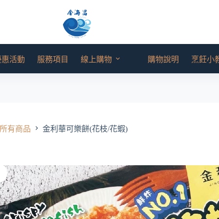
優惠活動
服務項目
線上購物
購物說明
烹飪小
所有商品
金利華可樂餅(花枝/花蝦)