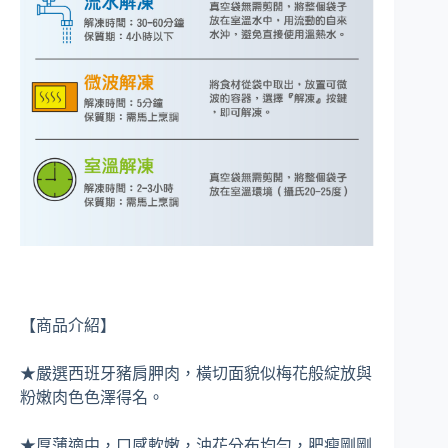
【商品介紹】
★嚴選西班牙豬肩胛肉，橫切面貌似梅花般綻放與
粉嫩肉色色澤得名。
★厚薄適中，口感軟嫩，油花分布均勻，肥瘦剛剛