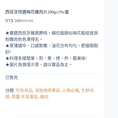
西班牙特選梅花豬肉片200g±5%/盒
NT$
169
NT$
288
原
目
始
前
★嚴選西班牙豬肩胛肉，橫切面貌似梅花般綻放與
價
價
粉嫩肉色色澤得名。
格：
格：
★厚薄適中，口感軟嫩，油花分布均勻，肥瘦剛剛
NT$ 288。
NT$ 169。
好!
★料理多樣簡單，煎、煮、烤、炸，都美味!
★圖片為情境示意，請以實品為主。
已售完
分類:
所有商品
,
海陸燒烤專區
,
火鍋必備
,
生鮮肉
類
,
節慶/年菜專區
,
豬肉