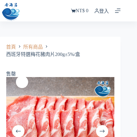
跳
NT$
0
至
登入
購
主
物
要
車
內
容
首頁
所有商品
西班牙特選梅花豬肉片200g±5%/盒
售罄