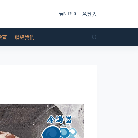
NT$
0
登入
購
物
車
教室
聯絡我們