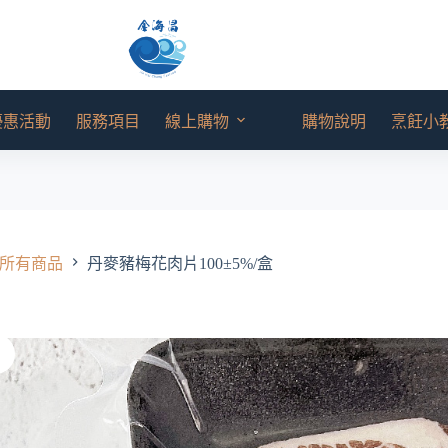
優惠活動
服務項目
線上購物
購物說明
烹飪小
所有商品
丹麥豬梅花肉片100±5%/盒