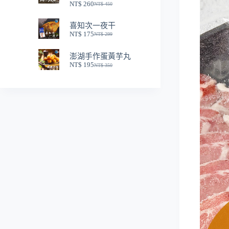
NT$
260
NT$
450
NT$ 250。
NT$ 150。
原
目
始
前
喜知次一夜干
價
價
NT$
175
NT$
299
格：
格：
原
目
NT$ 450。
NT$ 260。
始
前
澎湖手作蛋黃芋丸
價
價
NT$
195
NT$
350
格：
格：
原
目
NT$ 299。
NT$ 175。
始
前
價
價
格：
格：
NT$ 350。
NT$ 195。