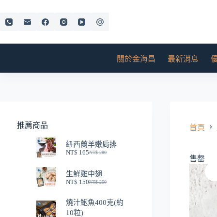
跳
至
主
要
內
關於金海昌
最新消息
容
推薦商品
首頁
紐西蘭羊嫩肩排
NT$
165
NT$
280
原
目
售罄
始
前
生鮮雞中翅
價
價
NT$
150
NT$
250
格：
格：
原
目
NT$ 280。
NT$ 165。
始
前
燒汁鮑魚400克(約
價
價
10粒)
格：
格：