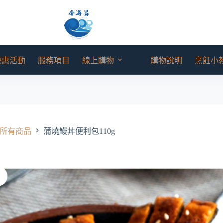
優惠活動
服務項目
線上購物
購物說明
烹飪小
所有商品
蒲燒鰻丼便利包110g