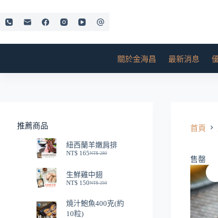
跳
至
主
要
內
關於金海昌
最新消息
容
推薦商品
首頁
紐西蘭羊嫩肩排
NT$
165
NT$
280
原
目
售罄
始
前
生鮮雞中翅
價
價
NT$
150
NT$
250
格：
格：
原
目
NT$ 280。
NT$ 165。
始
前
燒汁鮑魚400克(約
價
價
10粒)
格：
格：