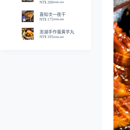
NT$
260
NT$
450
NT$ 250。
NT$ 150。
原
目
始
前
喜知次一夜干
價
價
NT$
175
NT$
299
格：
格：
原
目
NT$ 450。
NT$ 260。
始
前
澎湖手作蛋黃芋丸
價
價
NT$
195
NT$
350
格：
格：
原
目
NT$ 299。
NT$ 175。
始
前
價
價
格：
格：
NT$ 350。
NT$ 195。