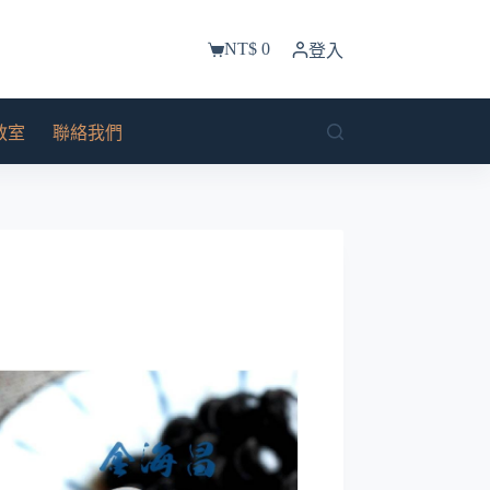
NT$
0
登入
購
物
車
教室
聯絡我們