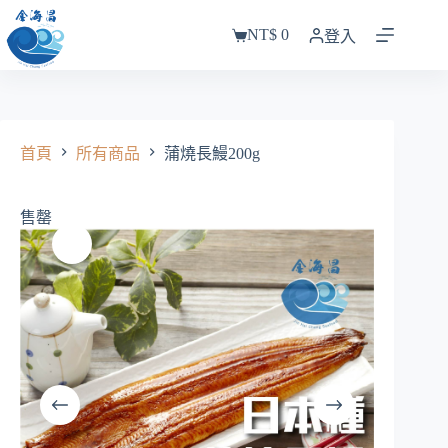
跳
NT$
0
至
登入
購
主
物
要
車
內
容
首頁
所有商品
蒲燒長鰻200g
售罄