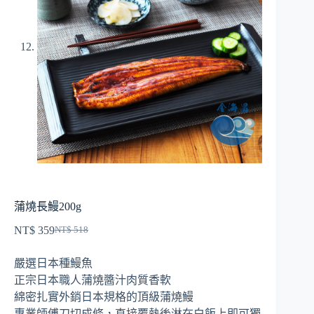
蒲燒長鰻200g
NT$
359
NT$
518
原
目
始
前
嚴選日本種鰻魚
價
價
正宗日本職人蒲燒醬汁肉質香軟
格：
格：
綿密扎實外銷日本規格的頂級蒲燒鰻
NT$ 518。
NT$ 359。
專業師傅刀切成條，直接覆熱後淋在白飯上即可獨