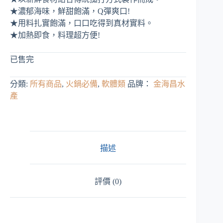
價
價
★濃郁海味，鮮甜飽滿，Q彈爽口!
格：
格：
★用料扎實飽滿，口口吃得到真材實料。
NT$ 299。
NT$ 169。
★加熱即食，料理超方便!
已售完
分類:
所有商品
,
火鍋必備
,
軟體類
品牌：
金海昌水
產
描述
評價 (0)