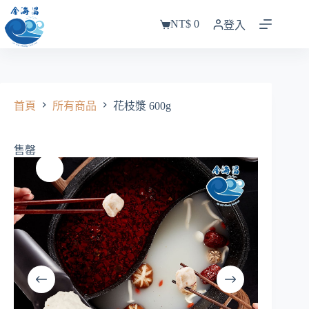
跳
NT$
0
至
登入
購
主
物
要
車
內
容
首頁
所有商品
花枝漿 600g
售罄