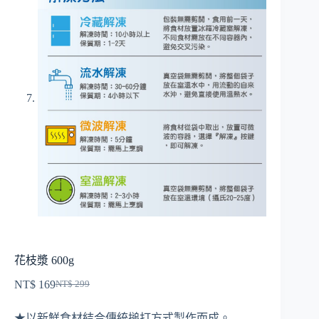
花枝漿 600g
NT$
169
NT$
299
原
目
始
前
★以新鮮食材結合傳統搥打方式製作而成。