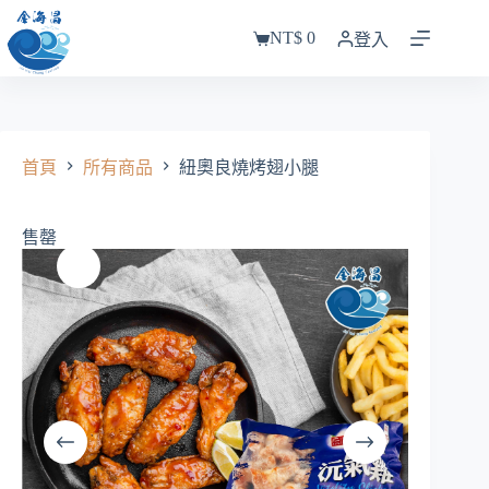
跳
NT$
0
至
登入
購
主
物
要
車
內
容
首頁
所有商品
紐奧良燒烤翅小腿
售罄