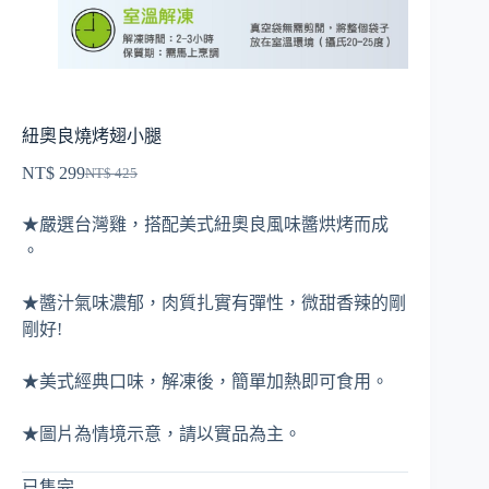
紐奧良燒烤翅小腿
NT$
299
NT$
425
原
目
始
前
★嚴選台灣雞，搭配美式紐奧良風味醬烘烤而成
價
價
。
格：
格：
NT$ 425。
NT$ 299。
★醬汁氣味濃郁，肉質扎實有彈性，微甜香辣的剛
剛好!
★美式經典口味，解凍後，簡單加熱即可食用。
★圖片為情境示意，請以實品為主。
已售完