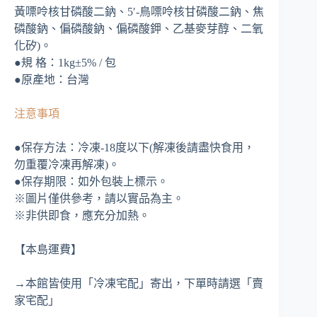
黃嘌呤核甘磷酸二鈉、5′-鳥嘌呤核甘磷酸二鈉、焦
磷酸鈉、偏磷酸鈉、偏磷酸鉀、乙基麥芽醇、二氧
化矽)。
●規 格：1kg±5% / 包
●原產地：台灣
注意事項
●保存方法：冷凍-18度以下(解凍後請盡快食用，
勿重覆冷凍再解凍)。
●保存期限：如外包裝上標示。
※圖片僅供參考，請以實品為主。
※非供即食，應充分加熱。
【本島運費】
→本館皆使用「冷凍宅配」寄出，下單時請選「賣
家宅配」