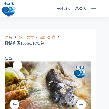
跳
NT$
0
至
登入
購
主
物
要
車
內
容
首頁
調理美食
加熱即食
砂鍋魚頭1800g±10%/包
售罄