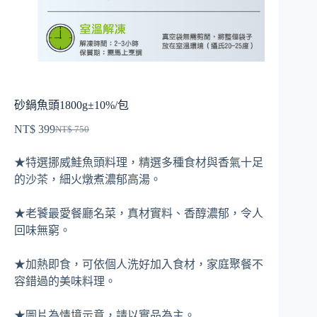
砂鍋魚頭1800g±10%/包
NT$
399
NT$
750
原
目
始
前
★特選挪威鮭魚頭料理，精選多種食材與香氣十足
價
價
的沙茶，細火燉煮濃郁高湯。
格：
格：
NT$ 750。
NT$ 399。
★老饕最愛餐廳名菜，真材實料、香醇濃郁，令人
回味無窮。
★加熱即食，可依個人洗好加入食材，家庭聚餐不
容錯過的美味料理。
★圖片為情境示意，請以實品為主。