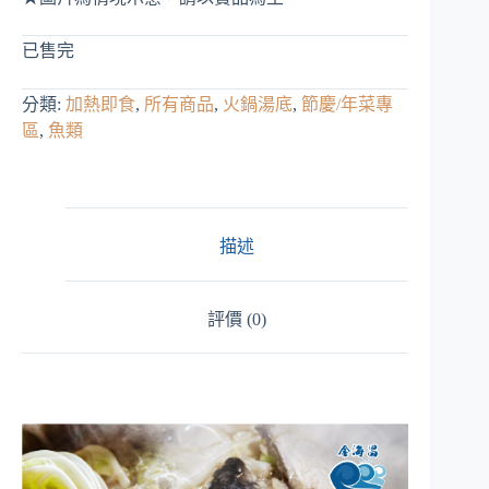
已售完
分類:
加熱即食
,
所有商品
,
火鍋湯底
,
節慶/年菜專
區
,
魚類
描述
評價 (0)