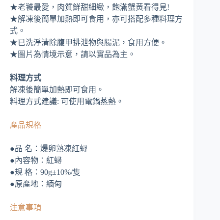
★老饕最愛，肉質鮮甜細緻，飽滿蟹黃看得見!
★解凍後簡單加熱即可食用，亦可搭配多種料理方
式。
★已洗淨清除腹甲排泄物與腸泥，食用方便。
★圖片為情境示意，請以實品為主。
料理方式
解凍後簡單加熱即可食用。
料理方式建議: 可使用電鍋蒸熱。
產品規格
●品 名：爆卵熟凍紅蟳
●內容物：紅蟳
●規 格：90g±10%/隻
●原產地：緬甸
注意事項