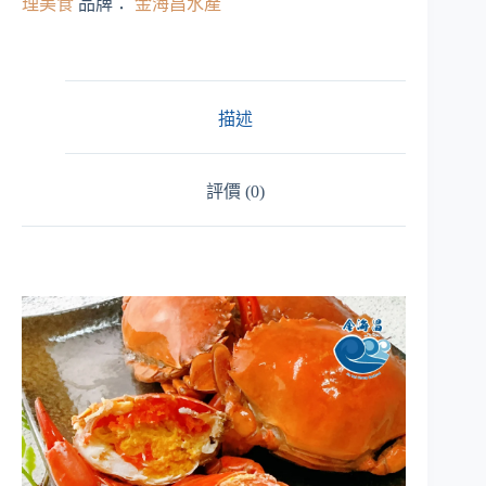
理美食
品牌：
金海昌水產
紅
蟳
數
量
描述
評價 (0)