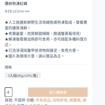
爆卵熟凍紅蟳
NT$
215
NT$
399
原
目
始
前
★人工挑選新鮮野生活母蟳急速熟凍製成，營養豐
價
價
富的優質海鮮。
格：
格：
★老饕最愛，肉質鮮甜細緻，飽滿蟹黃看得見!
NT$ 399。
NT$ 215。
★解凍後簡單加熱即可食用，亦可搭配多種料理方
式。
★已洗淨清除腹甲排泄物與腸泥，食用方便。
★圖片為情境示意，請以實品為主。
規格
3入組(90g±10%/隻)
爆
加入購物車
卵
熟
貨號:
不提供
分類:
所有商品
,
加熱即食
,
蝦蟹類
,
調
凍