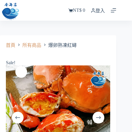
跳
NT$
0
至
登入
購
主
物
要
車
內
容
首頁
所有商品
爆卵熟凍紅蟳
Sale!