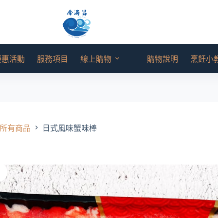
優惠活動
服務項目
線上購物
購物說明
烹飪小
所有商品
日式風味蟹味棒