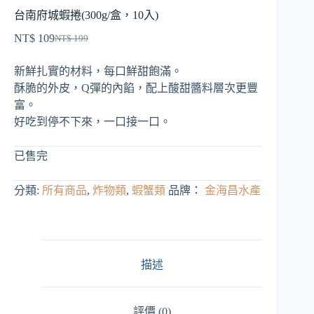
台南府城蝦捲(300g/盒，10入)
NT$
109
NT$
199
原
目
始
前
新鮮扎實的材料，每口鮮甜飽滿。
價
價
酥脆的外皮，Q彈的內餡，配上酸甜醬料層次更豐
格：
格：
富。
NT$ 199。
NT$ 109。
好吃到停不下來，一口接一口。
已售完
分類:
所有商品
,
炸物類
,
蝦蟹類
品牌：
金海昌水產
描述
評價 (0)