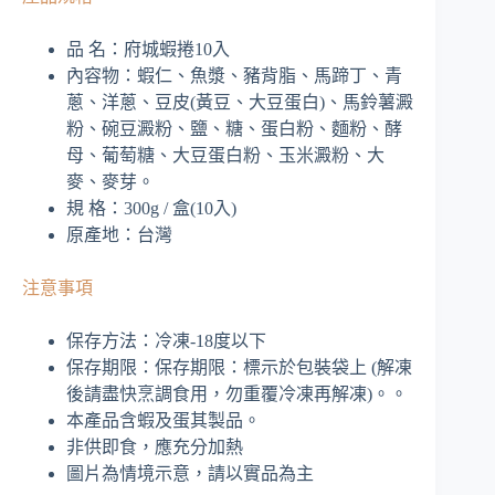
品 名：府城蝦捲10入
內容物：蝦仁、魚漿、豬背脂、馬蹄丁、青
蔥、洋蔥、豆皮(黃豆、大豆蛋白)、馬鈴薯澱
粉、碗豆澱粉、鹽、糖、蛋白粉、麵粉、酵
母、葡萄糖、大豆蛋白粉、玉米澱粉、大
麥、麥芽。
規 格：300g / 盒(10入)
原產地：台灣
注意事項
保存方法：冷凍-18度以下
保存期限：保存期限：標示於包裝袋上 (解凍
後請盡快烹調食用，勿重覆冷凍再解凍)。。
本產品含蝦及蛋其製品。
非供即食，應充分加熱
圖片為情境示意，請以實品為主