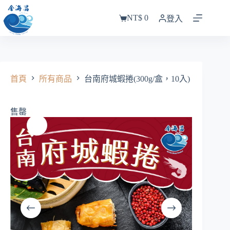
跳
NT$
0
至
登入
購
主
物
要
車
內
容
首頁
所有商品
台南府城蝦捲(300g/盒，10入)
售罄