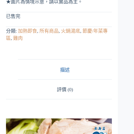
★圖片為情境示意，請以實品為主。
已售完
分類:
加熱即食
,
所有商品
,
火鍋湯底
,
節慶/年菜專
區
,
雞肉
描述
評價 (0)