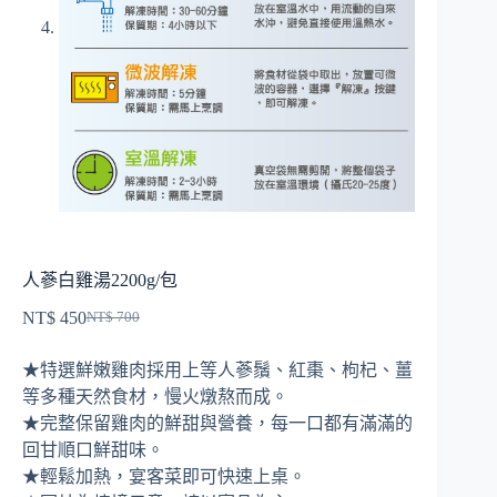
人蔘白雞湯2200g/包
NT$
450
NT$
700
原
目
始
前
★特選鮮嫩雞肉採用上等人蔘鬚、紅棗、枸杞、薑
價
價
等多種天然食材，慢火燉熬而成。
格：
格：
★完整保留雞肉的鮮甜與營養，每一口都有滿滿的
NT$ 700。
NT$ 450。
回甘順口鮮甜味。
★輕鬆加熱，宴客菜即可快速上桌。