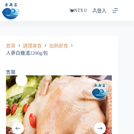
跳
NT$
0
至
登入
購
主
物
要
車
內
容
首頁
調理美食
加熱即食
人蔘白雞湯2200g/包
售罄