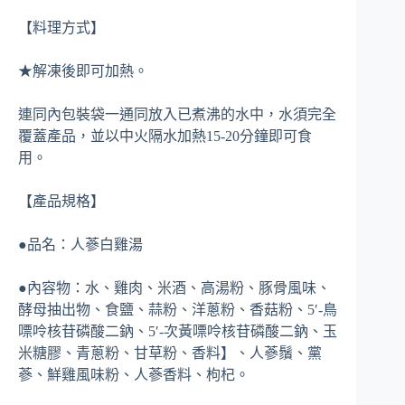
【料理方式】
★解凍後即可加熱。
連同內包裝袋一通同放入已煮沸的水中，水須完全
覆蓋產品，並以中火隔水加熱15-20分鐘即可食
用。
【產品規格】
●品名：人蔘白雞湯
●內容物：水、雞肉、米酒、高湯粉、豚骨風味、
酵母抽出物、食鹽、蒜粉、洋蔥粉、香菇粉、5′-鳥
嘌呤核苷磷酸二鈉、5′-次黃嘌呤核苷磷酸二鈉、玉
米糖膠、青蔥粉、甘草粉、香料】、人蔘鬚、黨
蔘、鮮雞風味粉、人蔘香料、枸杞。