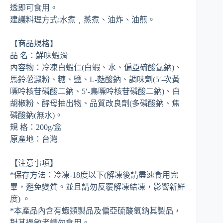
透即可食用。
建議料理方式:水煮﹐蒸煮、油炸、油煎。
【商品規格】
品 名：鮮味蝦滑
內容物：冷凍白蝦仁(白蝦、水、偏亞硫酸氫鈉)、
馬鈴薯澱粉、糖、鹽、L-麩酸鈉、調味劑(5′-次黃
嘌呤核苷磷酸二鈉、5′-鳥嘌呤核苷磷酸二鈉)、白
胡椒粉、酵母抽出物、品質改良劑(多磷酸鈉、焦
磷酸鈉(無水)。
規 格：200g/盒
原產地：台灣
【注意事項】
*保存方法：冷凍-18度以下(解凍後請盡速食用完
畢，避免變質。並且請勿反覆解凍結凍，影響新鮮
度) 。
*本產品內含有蝦類製品及偏亞硫酸氫鈉其製品，
對其過敏者請勿食用。