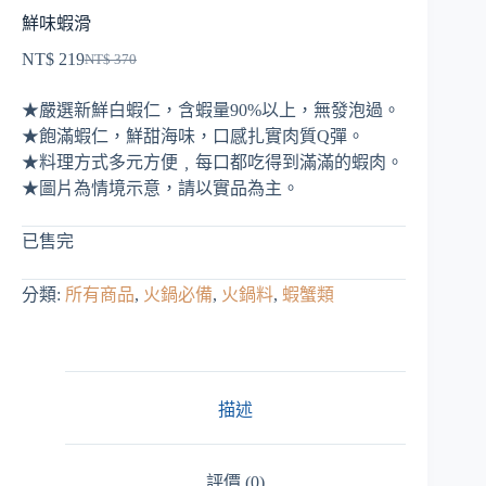
鮮味蝦滑
NT$
219
NT$
370
原
目
始
前
★嚴選新鮮白蝦仁，含蝦量90%以上，無發泡過。
價
價
★飽滿蝦仁，鮮甜海味，口感扎實肉質Q彈。
格：
格：
★料理方式多元方便﹐每口都吃得到滿滿的蝦肉。
NT$ 370。
NT$ 219。
★圖片為情境示意，請以實品為主。
已售完
分類:
所有商品
,
火鍋必備
,
火鍋料
,
蝦蟹類
描述
評價 (0)