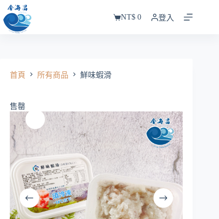
跳
NT$
0
至
登入
購
主
物
要
車
內
容
首頁
所有商品
鮮味蝦滑
售罄