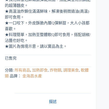
價
價
的超薄麵皮。
格：
格：
★
高溫油炸鎖住滿滿鮮味，解凍後稍微過油(高溫)
NT$ 230。
NT$ 138。
即可食用。
★
一口咬下，外皮酥脆內層Q彈鮮甜，大人小孩都
喜歡。
★
料理簡單，加熱至整體軟Q即可食用，搭配胡椒/
沾醬也好吃。
★圖片為情境示意，請以實品為主。
已售完
分類:
所有商品
,
加熱即食
,
炸物類
,
調理美食
,
軟體
類
品牌：
金海昌水產
描述