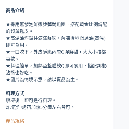
商品介紹
★採用無發泡鮮嫩脆彈魷魚圈，搭配黃金比例調配
的超薄麵皮。
★高溫油炸鎖住滿滿鮮味，解凍後稍微過油(高溫)
即可食用。
★一口咬下，外皮酥脆內層Q彈鮮甜，大人小孩都
喜歡。
★料理簡單，加熱至整體軟Q即可食用，搭配胡椒/
沾醬也好吃。
★圖片為情境示意，請以實品為主。
料理方式
解凍後，即可進行料理。
炸/氣炸/烤箱加熱5分鐘左右皆可。
產品規格