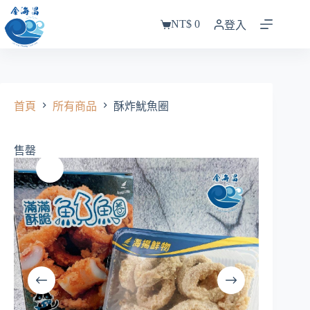
跳
NT$
0
至
登入
購
主
物
要
車
內
容
首頁
所有商品
酥炸魷魚圈
售罄