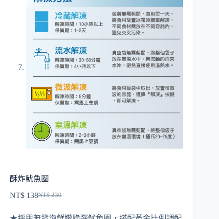
酥炸魷魚圈
NT$
138
NT$
230
原
目
始
前
★
採用無發泡鮮嫩脆彈魷魚圈，搭配黃金比例調配