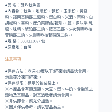
●品 名：酥炸魷魚圈
●內容物：魷魚、地瓜粉、麵粉、玉米粉、黃豆
粉、羥丙基磷酸二澱粉、蛋白粉、米酒、蒜粉、白
胡椒粉、薑粉、鹿角菜膠(黏著劑)、鹽、調味劑(乳
糖、味精、琥珀酸二鈉、胺基乙酸、5-次黃嘌呤核
苷磷酸二鈉、5-鳥嘌呤核苷磷酸二鈉)。
●規 格：300g±10% / 包
●原產地：台灣
注意事項
●保存方法：冷凍-18度以下(解凍後請盡快食用，
勿重覆冷凍再解凍)。
●保存期限：標示於包裝袋上。
※本產品含有頭足類、大豆、蛋、牛奶、含麩質之
穀物及其製品，對其過敏者請勿食用。
※非供即食，應充分加熱。
※圖片僅供參考，請以實品為主。