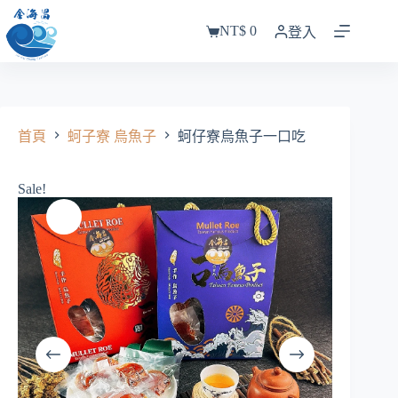
跳
NT$
0
至
登入
購
主
物
要
車
內
容
首頁
蚵子寮 烏魚子
蚵仔寮烏魚子一口吃
Sale!