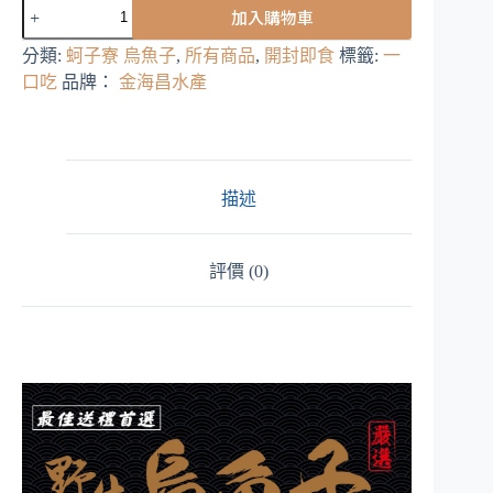
蚵
加入購物車
仔
寮
分類:
蚵子寮 烏魚子
,
所有商品
,
開封即食
標籤:
一
烏
口吃
品牌：
金海昌水產
魚
子
一
口
吃
描述
數
量
評價 (0)