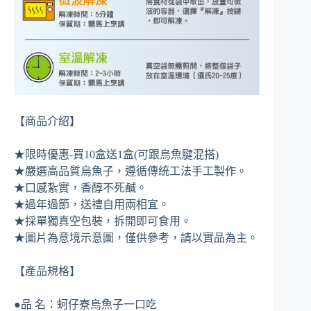
【商品介紹】
★限時優惠-買10盒送1盒(可跟烏魚腱混搭)
★嚴選高品質烏魚子，遵循傳統工法手工製作。
★口感紮實，香醇不死鹹。
★過年過節，送禮自用兩相宜。
★採單獨真空包裝，拆開即可食用。
★圖片為意境示意圖，僅供參考，請以實品為主。
【產品規格】
●品 名：蚵仔寮烏魚子一口吃