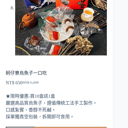
蚵仔寮烏魚子一口吃
NT$
650
NT$
1,200
原
目
始
前
★限時優惠-買10盒送1盒
價
價
嚴選高品質烏魚子，遵循傳統工法手工製作。
格：
格：
口感紮實，香醇不死鹹。
NT$ 1,200。
NT$ 650。
採單獨真空包裝，拆開即可食用。