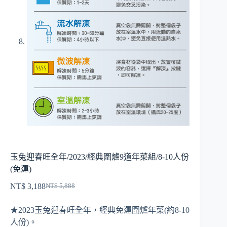
玉兔迎春旺全年/2023/經典圍爐9道年菜組/8-10人份
(免運)
NT$
3,188
NT$
5,888
原
目
始
前
★2023玉兔迎春旺全年，經典免運圍爐年菜(約8-10
價
價
人份)。