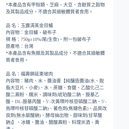
*本產品含有甲殼類、芝麻、大豆、含麩質之穀物
及其製品成分，不適合其過敏體質者食用。
品 名：玉露清蒸金目鱸
內容物：金目鱸、破布子
規 格：750g±10%/尾(生食)，附一包破布子
原產地：台灣
*本產品含有魚類及其製品成分，不適合其過敏體
質者食用。
品 名：福壽錦延東坡肉
內容物：豬肉、水、醬油膏【純釀造醬油(水、脫
脂大豆片、小麥)、水、蔗糖、食鹽、乙醯化己二
酸二澱粉、糯米、調味劑(琥珀酸二鈉、胺基乙
酸、DL-胺基丙酸、5′-次黃嘌呤核苷磷酸二鈉、5′-
鳥嘌呤核苷磷酸二鈉)、著色劑(焦糖色素)、品質改
良劑(無水碳酸鈉)、酵母抽出物、甜味劑(甘草酸
鈉)】、冰糖、醬油、醋酸澱粉、料理米酒、黃