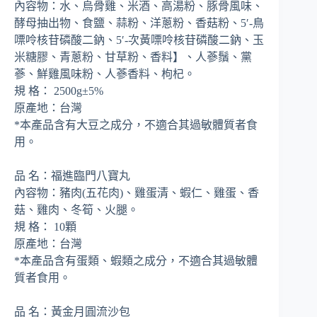
內容物：水、烏骨雞、米酒、高湯粉、豚骨風味、
酵母抽出物、食鹽、蒜粉、洋蔥粉、香菇粉、5′-鳥
嘌呤核苷磷酸二鈉、5′-次黃嘌呤核苷磷酸二鈉、玉
米糖膠、青蔥粉、甘草粉、香料】、人蔘鬚、黨
蔘、鮮雞風味粉、人蔘香料、枸杞。
規 格： 2500g±5%
原產地：台灣
*本產品含有大豆之成分，不適合其過敏體質者食
用。
品 名：福進臨門八寶丸
內容物：豬肉(五花肉)、雞蛋清、蝦仁、雞蛋、香
菇、雞肉、冬筍、火腿。
規 格： 10顆
原產地：台灣
*本產品含有蛋類、蝦類之成分，不適合其過敏體
質者食用。
品 名：黃金月圓流沙包