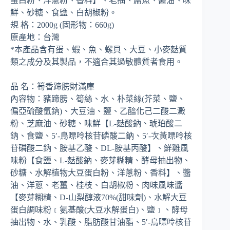
蛋白粉、洋蔥粉、香料】、老抽、扁魚、醬油、味
鮮、砂糖、食鹽、白胡椒粉。
規 格：2000g (固形物：660g)
原產地：台灣
*本產品含有蛋、蝦、魚、螺貝、大豆、小麥麩質
類之成分及其製品，不適合其過敏體質者食用。
品 名：筍香蹄膀財滿庫
內容物：豬蹄膀、筍絲、水、朴菜絲(芥菜、鹽、
偏亞硫酸氫鈉)、大豆油、鹽、乙醯化己二酸二澱
粉、芝麻油、砂糖、味鮮【L-麩酸鈉、琥珀酸二
鈉、食鹽、5′-鳥嘌呤核苷磷酸二鈉、5′-次黃嘌呤核
苷磷酸二鈉、胺基乙酸、DL-胺基丙酸】、鮮雞風
味粉【食鹽、L-麩酸鈉、麥芽糊精、酵母抽出物、
砂糖、水解植物大豆蛋白粉、洋蔥粉、香料】、醬
油、洋蔥、老薑、桂枝、白胡椒粉、肉味風味醬
【麥芽糊精、D-山梨醇液70%(甜味劑)、水解大豆
蛋白調味粉﹝氨基酸(大豆水解蛋白)、鹽﹞、酵母
抽出物、水、乳酸、脂肪酸甘油酯、5′-鳥嘌呤核苷