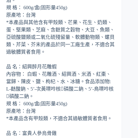
酒。
規 格： 600g/盒(固形量450g)
原產地：台灣
*本產品與其他含有甲殼類、芒果、花生、奶類、
蛋、堅果類、芝麻、含麩質之穀物、大豆、魚類、
亞硫酸鹽類或二氧化硫殘留量、軟體動物類、螺貝
類、芹菜、芥末的產品於同一工廠生產，不適合其
過敏體質者食用。
品 名：紹興醉月花雕蝦
內容物： 白蝦、花雕酒、紹興酒、米酒、紅棗、
當歸、陳皮、鹽、枸杞、水、冰糖。食品添加物:
L-麩酸鈉、5’-次黃嘌呤核磷酸二鈉、5’-鳥嘌呤核
磷酸二鈉。
規 格： 600g/盒(固形量450g)
原產地：台灣
*本產品含有甲殼類，不適合其過敏體質者食用。
品 名：富貴人參烏骨雞