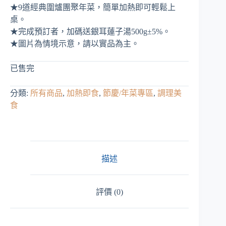
格：
格：
★9道經典圍爐團聚年菜，簡單加熱即可輕鬆上
NT$ 5,888。
NT$ 3,188。
桌。
★完成預訂者，加碼送銀耳蓮子湯500g±5%。
★圖片為情境示意，請以實品為主。
已售完
分類:
所有商品
,
加熱即食
,
節慶/年菜專區
,
調理美
食
描述
評價 (0)