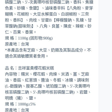
磷酸二鈉、5′-次黃嘌呤核苷磷酸二鈉、香料、焦糖
色素、砂糖、食鹽】、滷味香辛料【八角粉、麥芽
糊精、花椒粉、大豆水解蛋白、白胡椒粉、三奈
粉、香料】、肉桂、甘靈B【檸檬酸鈉、乳糖、甘
草酸鈉(甜味劑)】、八角、良薑、陳皮、辣椒、砂
仁、百果、香葉。
規 格：1100g (固形物:900g)
原產地：台灣
*本產品含有芝麻、大豆、奶類及其製品成分，不
適合其過敏體質者食用。
品 名：吉祥富貴櫻花蝦米糕
內容物：糯米、櫻花蝦、肉燥、米酒、薑、芝麻
油、香菇、紅蔥頭、醬油、冬蝦、冰糖、調味劑
(L-麩酸鈉、胺基乙酸、琥珀酸二鈉、5′-次黃嘌吟
核苔磷酸二鈉、5′-烏嘌吟核苔磷酸二鈉) 、岩鹽、
明嬌（豬）、鹽。
規 格：1000g±5%
原產地：台灣