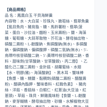
【商品規格】
品 名：鳳凰白玉 干貝海鮮羹
內容物：水、大白菜、珍珠丸、脆筍絲、翡翠魚羹
【虱目魚肉、豬背脂、糖、馬鈴薯粉、翡翠(菠
菜、蛋白、沙拉油、麵粉、玉米澱粉)、鹽、海藻
糖、葡萄糖、大蒜萃取物、芥花油、酵母抽出物、
磷酸二澱粉、L-麩酸鈉、焦磷酸鈉(無水)、多磷酸
鈉、偏磷酸鈉、偏磷酸鉀、磷酸二氫鈉(無水)、5′-
鳥嘌呤核苷磷酸二鈉、5′-黃嘌呤核苷磷酸二鈉、香
料、甜味劑(甘草酸鈉、甘草酸銨)、丙二醇】、乙
醯化己二酸二澱粉、金針菇、胡蘿蔔絲、水翅
【水、明膠(豬)、海藻酸鈉】、黑木耳、蟹味棒
【魚漿、糖、精鹽、黏稠劑(磷酸二澱粉、醋酸澱
粉)、醋磺內酯鉀、蟹味香料、紅麴色素】、豬肉
絲、洋菇、香菇絲、白蝦仁、紅蔥油(大豆油，紅
蔥頭)、草菇、珠貝、鮮雞風味粉【食鹽、L-麩酸
鈉、麥芽糊精、酵母抽出物、砂糖、水解植物大豆