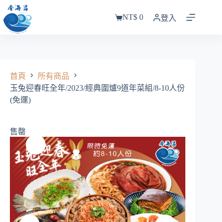
跳
NT$
0
至
登入
購
主
物
要
車
內
容
首頁
所有商品
玉兔迎春旺全年/2023/經典圍爐9道年菜組/8-10人份
(免運)
售罄