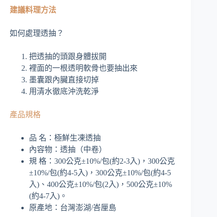
建議料理方法
如何處理透抽？
把透抽的頭跟身體拔開
裡面的一根透明軟骨也要抽出來
墨囊跟內臟直接切掉
用清水徹底沖洗乾淨
產品規格
品 名：極鮮生凍透抽
內容物：透抽（中卷）
規 格：300公克±10%/包(約2-3入)，300公克
±10%/包(約4-5入)，300公克±10%/包(約4-5
入)、400公克±10%/包(2入)，500公克±10%
(約4-7入)。
原產地：台灣澎湖/峇厘島