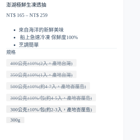
澎湖極鮮生凍透抽
NT$
165
–
NT$
259
價
格
來自海洋的新鮮美味
範
船上急速冷凍 保鮮度100%
圍：
烹調簡單
NT$ 165
到
規格
NT$ 259
400公克±10%(2入，產地台灣)
350公克±10%(1入，產地台灣)
500公克±10%(約4-7入，產地峇厘島)
300公克±10%/包(約4-5入，產地峇厘島)
300公克±10%/包(約2-3入，產地峇厘島)
300g