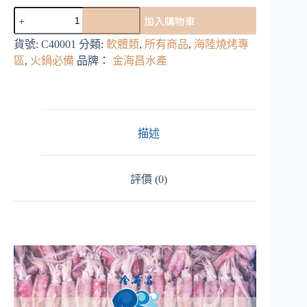
澎
加入購物車
湖
極
貨號:
C40001
分類:
軟體類
,
所有商品
,
海陸燒烤專
鮮
區
,
火鍋必備
品牌：
金海昌水產
生
凍
透
抽
數
描述
量
評價 (0)