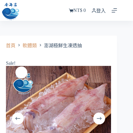
跳
NT$
0
至
登入
購
主
物
要
車
內
容
首頁
軟體類
澎湖極鮮生凍透抽
Sale!