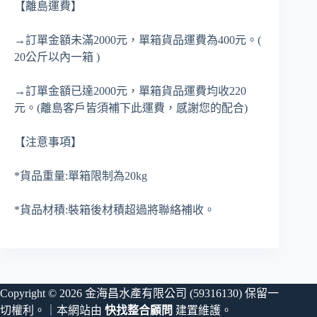
【離島運費】
→訂單金額未滿2000元，單箱貨品運費為400元。(
20公斤以內一箱 )
→訂單金額已達2000元，單箱貨品運費均收220
元。(離島客戶皆須補下此運費，感謝您的配合)
【注意事項】
*貨品重量:單箱限制為20kg
*貨品材積:裝箱後材積超過將聯絡補收。
Copyright © 2026 金海昌水產有限公司 (59316130) 保留一
切權利。｜本網站由
快找整合顧問
建置維護。