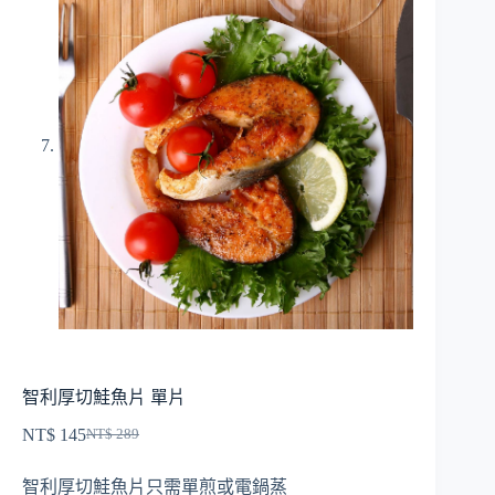
智利厚切鮭魚片 單片
NT$
145
NT$
289
原
目
始
前
智利厚切鮭魚片只需單煎或電鍋蒸