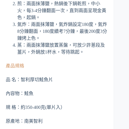
煎：兩面抹薄鹽，熱鍋後下鍋乾煎，中小
火，每3-4分鐘翻面一次，直到兩面呈現金黃
色，起鍋。
氣炸：兩面抹薄鹽，氣炸鍋設定180度，氣炸
8分鐘翻面，180度續考7分鐘，最後200度3分
鐘烤上色。
蒸：兩面抹薄鹽放置蒸盤，可放少許蔥段及
薑片，外鍋放1杯水，等待跳起。
產品規格
品 名：智利厚切鮭魚片
內容物：鮭魚
規 格：約350-400克(單片入）
原產地：南美智利