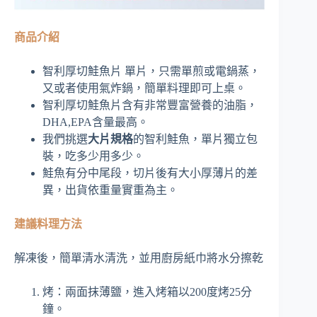
商品介紹
智利厚切鮭魚片 單片，只需單煎或電鍋蒸，
又或者使用氣炸鍋，簡單料理即可上桌。
智利厚切鮭魚片含有非常豐富營養的油脂，
DHA,EPA含量最高。
我們挑選
大片規格
的智利鮭魚，單片獨立包
裝，吃多少用多少。
鮭魚有分中尾段，切片後有大小厚薄片的差
異，出貨依重量實重為主。
建議料理方法
解凍後，簡單清水清洗，並用廚房紙巾將水分擦乾
烤：兩面抹薄鹽，進入烤箱以200度烤25分
鐘。