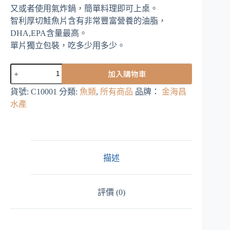
價
價
又或者使用氣炸鍋，簡單料理即可上桌。
格：
格：
智利厚切鮭魚片含有非常豐富營養的油脂，
NT$ 289。
NT$ 145。
DHA,EPA含量最高。
單片獨立包裝，吃多少用多少。
智
加入購物車
利
厚
貨號:
C10001
分類:
魚類
,
所有商品
品牌：
金海昌
切
水產
鮭
魚
片
單
片
描述
數
量
評價 (0)