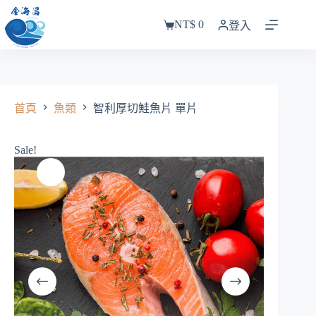
跳
NT$
0
至
登入
購
主
物
要
車
內
容
首頁
魚類
智利厚切鮭魚片 單片
Sale!