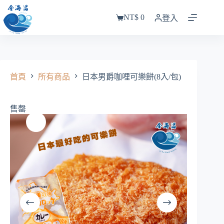
跳
NT$
0
至
登入
購
主
物
要
車
內
容
首頁
所有商品
日本男爵咖哩可樂餅(8入/包)
售罄