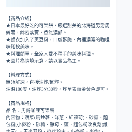
【商品介紹】
★日本最好吃的可樂餅，嚴選甜美的北海道男爵馬
鈴薯，綿密紮實，香氣濃郁。
★麵衣加入了黃豆粉，口感酥脆，內裡濃濃的咖哩
味鬆軟美味。
★料理簡單，全家人愛不釋手的美味料理。
★圖片為情境示意，請以實品為主。
【料理方式】
無須解凍，直接油炸/氣炸。
油溫180度，油炸3分30秒，炸至表面金黃色即可。
【商品規格】
品 名：男爵咖哩可樂餅
內容物：蔬菜(馬鈴薯、洋蔥、紅蘿蔔)、砂糖、麵
包粉[小麥粉、砂糖、酵母、鹽、麵包粉改良劑(維
生素C、玉米澱粉、麥芽粉末、小麥粉、米麴)、