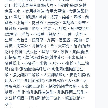
水]、粒狀大豆蛋白(脫脂大豆、亞硫酸-銨鹽 焦糖
色素、水)、食用植物油(食用大豆油、食用油菜籽
油)、醬油、咖哩粉{薑黃、馬芹、莞荽、辣椒、葫
蘆巴、小茴香、肉荳蔻、玉米粉、黑胡椒、芥末、
紅辣椒、蒔蘿、陳皮、芹菜、月桂葉、其他香辛料
(眾香子、洋蔥、小荳蔻、葛縷子、丁香、肉桂、
生薑、大茴香、鼠尾草、芹菜、百里香、羅勒、黑
胡椒、肉荳蔻、月桂葉)}、鹽、大蒜泥、麵衣[麵包
粉{小麥粉、黃豆粉、酵母、鹽、砂糖、起酥油(食
用棕櫚油)、麵包粉改良劑(維生素C、玉米澱粉、
麥芽粉末、小麥粉、米麴)、水}、小麥粉、加工油
脂{食用植物油(油菜籽油)、乳化劑(脂肪酸甘油
酯、脂肪酸丙二醇酯、大豆卵磷脂)}、植物油脂(食
用大豆油、食用油菜籽)、粉末水飴、大豆粉、大
豆蛋白粉]、磷酸二澱粉、粘稠劑(關華豆膠、玉米
糖膠)、乳化劑(脂肪酸甘油酯、脂肪酸丙二醇酯、
大豆卵磷脂)、膨脹劑(磷酸二氫鈣、碳酸氫鈉)、
水。