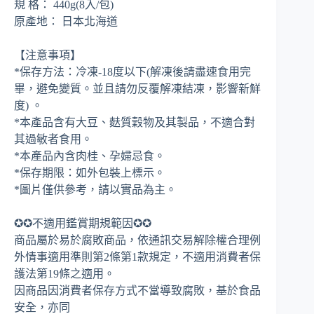
規 格： 440g(8入/包)
原產地： 日本北海道
【注意事項】
*保存方法：冷凍-18度以下(解凍後請盡速食用完
畢，避免變質。並且請勿反覆解凍結凍，影響新鮮
度) 。
*本產品含有大豆、麩質穀物及其製品，不適合對
其過敏者食用。
*本產品內含肉桂、孕婦忌食。
*保存期限：如外包裝上標示。
*圖片僅供參考，請以實品為主。
✪✪不適用鑑賞期規範因✪✪
商品屬於易於腐敗商品，依通訊交易解除權合理例
外情事適用準則第2條第1款規定，不適用消費者保
護法第19條之適用。
因商品因消費者保存方式不當導致腐敗，基於食品
安全，亦同