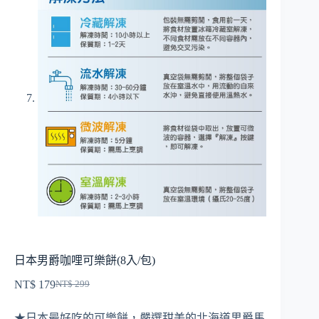
日本男爵咖哩可樂餅(8入/包)
NT$
179
NT$
299
原
目
始
前
★日本最好吃的可樂餅，嚴選甜美的北海道男爵馬