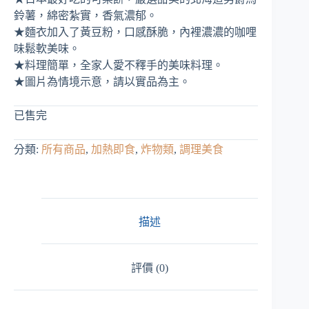
價
價
鈴薯，綿密紮實，香氣濃郁。
格：
格：
★麵衣加入了黃豆粉，口感酥脆，內裡濃濃的咖哩
NT$ 299。
NT$ 179。
味鬆軟美味。
★料理簡單，全家人愛不釋手的美味料理。
★圖片為情境示意，請以實品為主。
已售完
分類:
所有商品
,
加熱即食
,
炸物類
,
調理美食
描述
評價 (0)