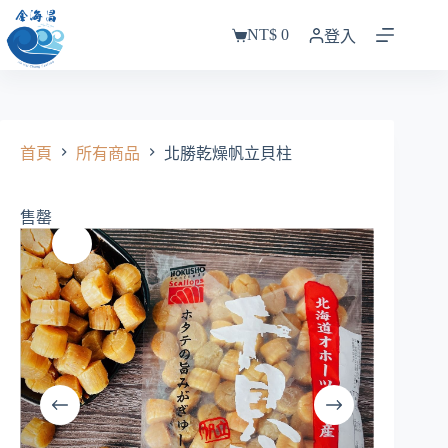
跳
NT$
0
至
登入
購
主
物
要
車
內
容
首頁
所有商品
北勝乾燥帆立貝柱
售罄