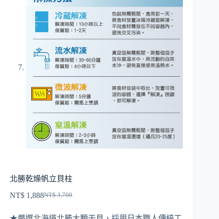
北勝乾燥帆立貝柱
NT$
1,888
NT$
3,700
原
目
始
前
★嚴選北海道北勝大顆干貝，採用日本職人傳統工