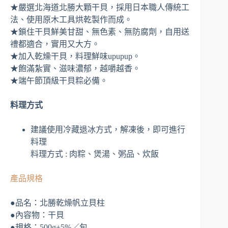
★嚴選北海道北勝大顆干貝，採用日本職人傳統工
法、使用原木工具烘乾製作而成。
★鎖住干貝鮮美甘甜、無色素、無防腐劑，自用送
禮都適合，實用又大方。
★加入乾燥干貝，料理鮮味upupup。
★飽滿紮實、滋味濃郁，越嚼越香。
★端午節頂級干貝粽必備。
料理方式
建議使用冷藏退冰方式，解凍後，即可進行
料理
料理方式 : 肉粽、煲湯、粥品、炊飯
產品規格
●品名：北勝乾燥帆立貝柱
●內容物：干貝
●規格：500g±5%／包