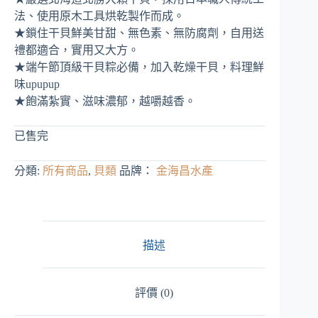
價
價
法、使用原木工具烘乾製作而成。
格：
格：
★鎖住干貝鮮美甘甜、無色素、無防腐劑，自用送
NT$ 3,700。
NT$ 1,888。
禮都適合，實用又大方。
★端午節頂級干貝粽必備，加入乾燥干貝，料理鮮
味upupup
★飽滿紮實、滋味濃郁，越嚼越香。
已售完
分類:
所有商品
,
貝類
品牌：
金海昌水產
描述
評價 (0)