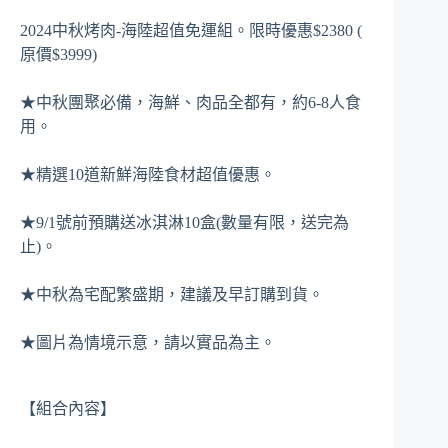
2024中秋烤肉-海陸超值免運組。限時優惠$2380 (
原價$3999)
★中秋團聚必備，海鮮、肉品全都有，約6-8人食
用。
★精選10道新鮮海陸食材超值優惠。
★9/1號前預購送冰淇淋10盒(數量有限，送完為
止)。
★中秋為宅配繁盛期，建議及早訂購到貨。
★圖片為情境示意，請以實品為主。
【組合內容】