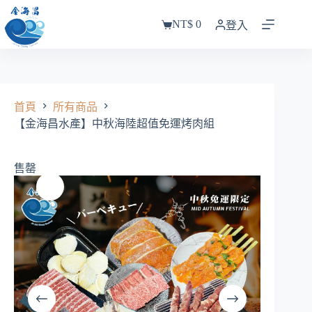
跳
NT$
0
至
登入
購
主
物
要
車
內
容
首頁
所有商品
【金海昌水產】中秋海陸超值免運烤肉組
售罄