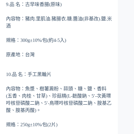
9.品 名：古早味香腸(原味)
內容物：豬肉.里肌油.豬腸衣.糖.醬油(非基改).鹽.米
酒
規格：300g±10%/包(約4-5入)
原產地：台灣
10.品 名：手工黑輪片
內容物：魚漿、樹薯澱粉、蒜頭、糖、鹽、香料
(五香、肉桂、甘草)、珍菇精(L-麩酸鈉、5′-次黃嘌
呤核苷磷酸二鈉、5′-鳥嘌呤核苷磷酸二鈉、胺基乙
酸、胺基丙酸)。
規格：250g±10%/包(2片)