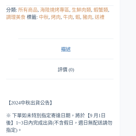
分類:
所有商品
,
海陸燒烤專區
,
生鮮肉類
,
蝦蟹類
,
調理美食
標籤:
中秋
,
烤肉
,
牛肉
,
蝦
,
豬肉
,
送禮
描述
評價 (0)
【2024中秋出貨公告】
※ 下單如未特別指定寄達日期，將於【9 月1日
後】1~3日內完成出貨(不含假日，週日無配送請勿
指定)。