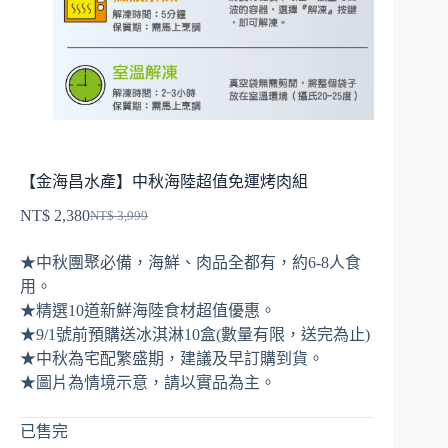
【金海昌水產】中秋海陸超值免運烤肉組
NT$
2,380
NT$
3,999
原
目
始
前
★中秋團聚必備，海鮮、肉品全都有，約6-8人食
價
價
用。
格：
格：
★精選10道新鮮海陸食材超值優惠。
NT$ 3,999。
NT$ 2,380。
★9/1號前預購送冰淇淋10盒(數量有限，送完為止)
★中秋為宅配繁盛期，建議及早訂購到貨。
★圖片為情境示意，請以實品為主。
已售完