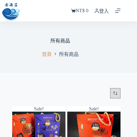
跳
NT$
0
至
登入
購
主
物
要
車
內
容
所有商品
首頁
所有商品
Sale!
Sale!