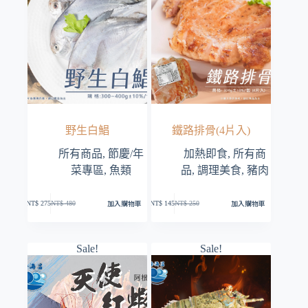
品
頁
面
選
擇
選
項
野生白鯧
鐵路排骨(4片入)
所有商品
,
節慶/年
加熱即食
,
所有商
菜專區
,
魚類
品
,
調理美食
,
豬肉
加入購物車
加入購物車
NT$
275
NT$
480
NT$
145
NT$
250
原
目
原
目
始
前
始
前
價
價
價
價
格：
格：
格：
格：
Sale!
Sale!
NT$ 480。
NT$ 275。
NT$ 250。
NT$ 145。