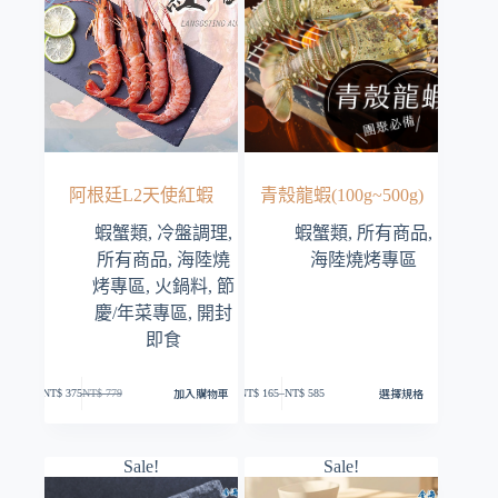
阿根廷L2天使紅蝦
青殼龍蝦(100g~500g)
蝦蟹類
,
冷盤調理
,
蝦蟹類
,
所有商品
,
所有商品
,
海陸燒
海陸燒烤專區
烤專區
,
火鍋料
,
節
慶/年菜專區
,
開封
即食
此
加入購物車
選擇規格
NT$
375
NT$
779
產
NT$
165
–
NT$
585
原
目
價
品
始
前
格
有
價
價
範
多
格：
格：
圍：
種
Sale!
Sale!
NT$ 165
NT$ 779。
NT$ 375。
款
到
式。
NT$ 585