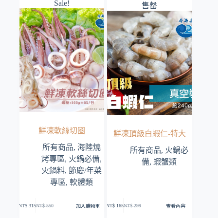
種
Sale!
NT$ 129
NT$ 280。
NT$ 165。
售罄
款
到
式。
NT$ 245
可
在
產
品
頁
面
選
擇
選
項
鮮凍軟絲切圈
鮮凍頂級白蝦仁-特大
所有商品
,
海陸燒
所有商品
,
火鍋必
烤專區
,
火鍋必備
,
備
,
蝦蟹類
火鍋料
,
節慶/年菜
專區
,
軟體類
加入購物車
查看內容
NT$
315
NT$
550
NT$
165
NT$
299
原
目
原
目
始
前
始
前