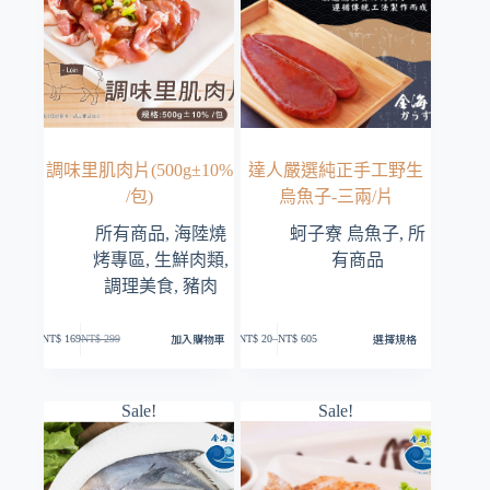
調味里肌肉片(500g±10%
達人嚴選純正手工野生
/包)
烏魚子-三兩/片
所有商品
,
海陸燒
蚵子寮 烏魚子
,
所
烤專區
,
生鮮肉類
,
有商品
調理美食
,
豬肉
此
加入購物車
選擇規格
NT$
169
NT$
299
產
NT$
20
–
NT$
605
原
目
價
品
始
前
格
有
價
價
範
多
格：
格：
圍：
種
Sale!
Sale!
NT$ 20
NT$ 299。
NT$ 169。
款
到
式。
NT$ 605
可
在
產