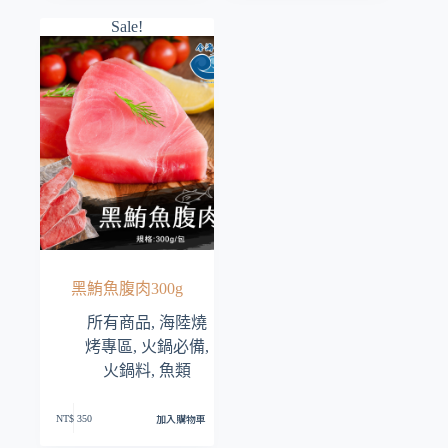
格：
格：
格：
格：
Sale!
NT$ 120。
NT$ 89。
NT$ 175。
NT$ 105。
黑鮪魚腹肉300g
所有商品
,
海陸燒
烤專區
,
火鍋必備
,
火鍋料
,
魚類
加入購物車
NT$
350