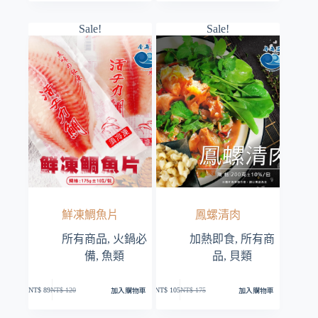
價
價
價
價
格：
格：
格：
格：
Sale!
Sale!
NT$ 550。
NT$ 315。
NT$ 299。
NT$ 165。
鮮凍鯛魚片
鳳螺清肉
所有商品
,
火鍋必
加熱即食
,
所有商
備
,
魚類
品
,
貝類
加入購物車
加入購物車
NT$
89
NT$
120
NT$
105
NT$
175
原
目
原
目
始
前
始
前
價
價
價
價