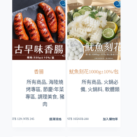
可
在
產
品
頁
面
選
擇
選
項
香腸
魷魚刻花1000g±10%/包
所有商品
,
海陸燒
所有商品
,
火鍋必
烤專區
,
節慶/年菜
備
,
火鍋料
,
軟體類
專區
,
調理美食
,
豬
肉
此
選擇規格
加入購物車
產
NT$
129
–
NT$
245
NT$
165
NT$
280
價
原
目
品
格
始
前
有
範
價
價
多
圍：
格：
格：