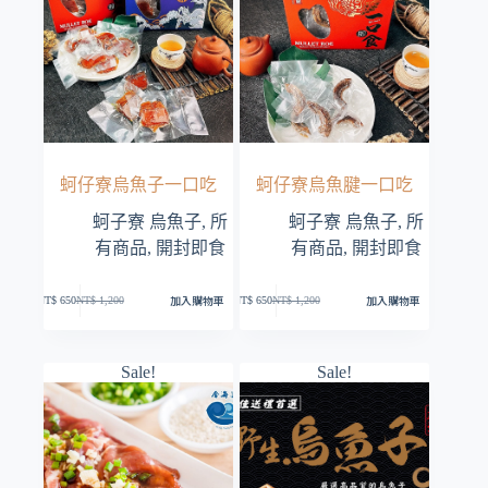
蚵仔寮烏魚子一口吃
蚵仔寮烏魚腱一口吃
蚵子寮 烏魚子
,
所
蚵子寮 烏魚子
,
所
有商品
,
開封即食
有商品
,
開封即食
加入購物車
加入購物車
NT$
650
NT$
1,200
NT$
650
NT$
1,200
原
目
原
目
始
前
始
前
價
價
價
價
格：
格：
格：
格：
Sale!
Sale!
NT$ 1,200。
NT$ 650。
NT$ 1,200。
NT$ 650。