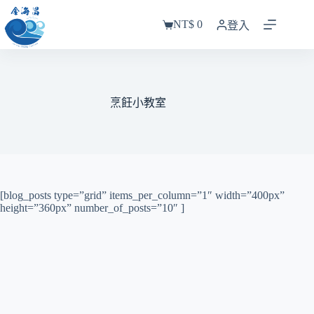
跳
NT$
0
至
登入
購
主
物
要
車
內
容
烹飪小教室
[blog_posts type=”grid” items_per_column=”1″ width=”400px”
height=”360px” number_of_posts=”10″ ]