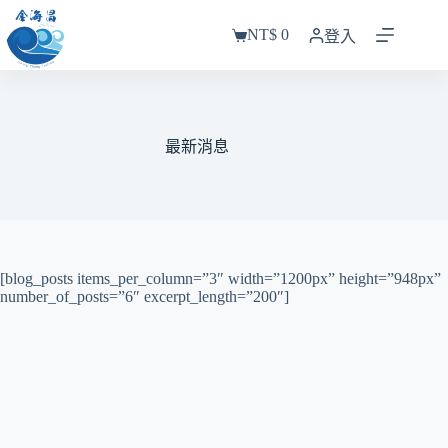
跳
NT$
0
至
登入
購
主
物
要
車
內
容
最新消息
[blog_posts items_per_column=”3″ width=”1200px” height=”948px”
number_of_posts=”6″ excerpt_length=”200″]